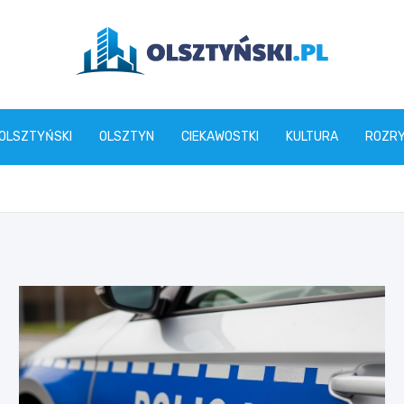
olsztynski.pl
 OLSZTYŃSKI
OLSZTYN
CIEKAWOSTKI
KULTURA
ROZR