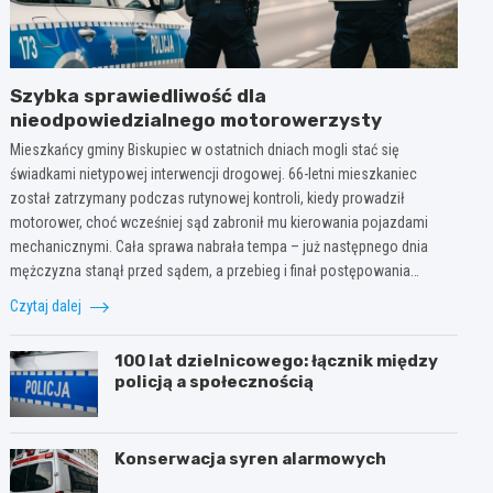
Szybka sprawiedliwość dla
nieodpowiedzialnego motorowerzysty
Mieszkańcy gminy Biskupiec w ostatnich dniach mogli stać się
świadkami nietypowej interwencji drogowej. 66-letni mieszkaniec
został zatrzymany podczas rutynowej kontroli, kiedy prowadził
motorower, choć wcześniej sąd zabronił mu kierowania pojazdami
mechanicznymi. Cała sprawa nabrała tempa – już następnego dnia
mężczyzna stanął przed sądem, a przebieg i finał postępowania…
Czytaj dalej
100 lat dzielnicowego: łącznik między
policją a społecznością
Konserwacja syren alarmowych