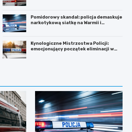
Pomidorowy skandal: policja demaskuje
narkotykową siatkę na Warmii i
Mazurach
Kynologiczne Mistrzostwa Policji:
emocjonujący początek eliminacji w
Olsztynie