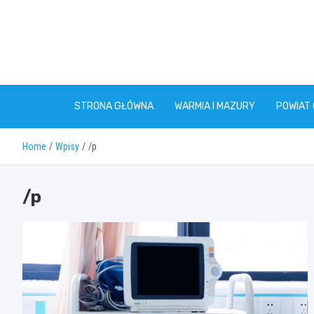
Skip
to
content
STRONA GŁÓWNA
WARMIA I MAZURY
POWIAT
Home
Wpisy
/p
/p