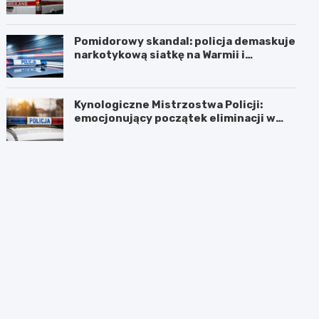
Pomidorowy skandal: policja demaskuje
narkotykową siatkę na Warmii i
Mazurach
Kynologiczne Mistrzostwa Policji:
emocjonujący początek eliminacji w
Olsztynie