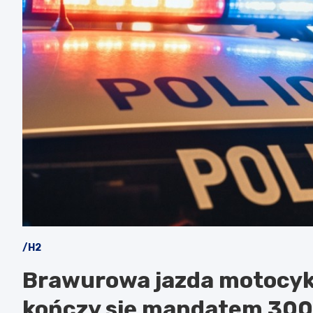
/H2
Brawurowa jazda motocykl
kończy się mandatem 3000