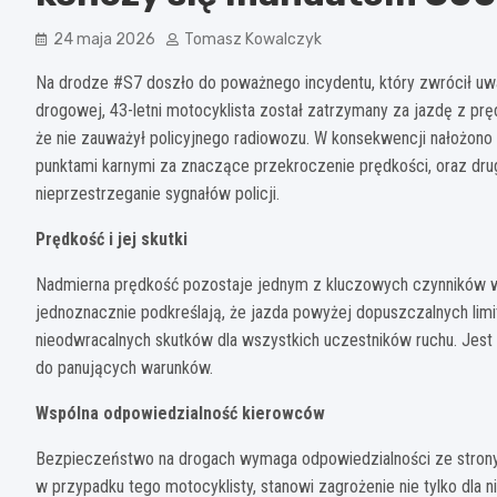
24 maja 2026
Tomasz Kowalczyk
Na drodze #S7 doszło do poważnego incydentu, który zwrócił uwa
drogowej, 43-letni motocyklista został zatrzymany za jazdę z p
że nie zauważył policyjnego radiowozu. W konsekwencji nałożono
punktami karnymi za znaczące przekroczenie prędkości, oraz drug
nieprzestrzeganie sygnałów policji.
Prędkość i jej skutki
Nadmierna prędkość pozostaje jednym z kluczowych czynników w
jednoznacznie podkreślają, że jazda powyżej dopuszczalnych li
nieodwracalnych skutków dla wszystkich uczestników ruchu. Jest
do panujących warunków.
Wspólna odpowiedzialność kierowców
Bezpieczeństwo na drogach wymaga odpowiedzialności ze strony
w przypadku tego motocyklisty, stanowi zagrożenie nie tylko dla 