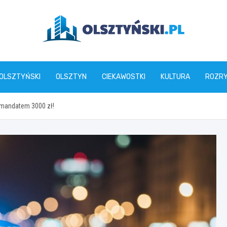
olsztynski.pl
 OLSZTYŃSKI
OLSZTYN
CIEKAWOSTKI
KULTURA
ROZR
 mandatem 3000 zł!