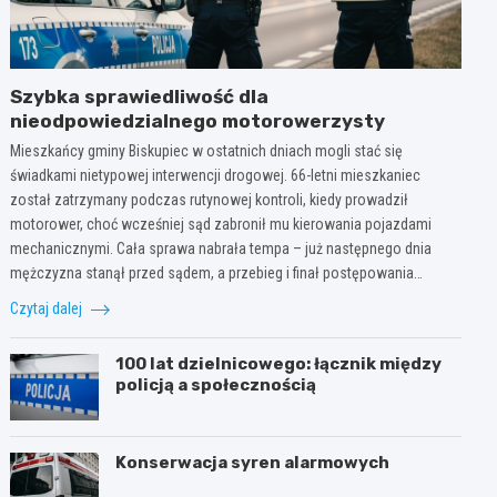
Szybka sprawiedliwość dla
nieodpowiedzialnego motorowerzysty
Mieszkańcy gminy Biskupiec w ostatnich dniach mogli stać się
świadkami nietypowej interwencji drogowej. 66-letni mieszkaniec
został zatrzymany podczas rutynowej kontroli, kiedy prowadził
motorower, choć wcześniej sąd zabronił mu kierowania pojazdami
mechanicznymi. Cała sprawa nabrała tempa – już następnego dnia
mężczyzna stanął przed sądem, a przebieg i finał postępowania…
Czytaj dalej
100 lat dzielnicowego: łącznik między
policją a społecznością
Konserwacja syren alarmowych