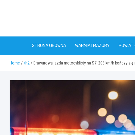
Skip
to
content
STRONA GŁÓWNA
WARMIA I MAZURY
POWIAT
Home
/h2
Brawurowa jazda motocyklisty na S7: 208 km/h kończy się