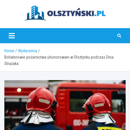
Skip
to
content
olsztynski.pl
Home
Wydarzenia
Bohaterowie pożarnictwa uhonorowani w Olsztynku podczas Dnia
Strażaka