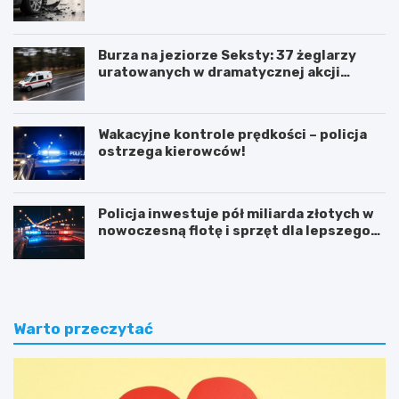
Burza na jeziorze Seksty: 37 żeglarzy
uratowanych w dramatycznej akcji
ratunkowej
Wakacyjne kontrole prędkości – policja
ostrzega kierowców!
Policja inwestuje pół miliarda złotych w
nowoczesną flotę i sprzęt dla lepszego
bezpieczeństwa obywateli
Warto przeczytać