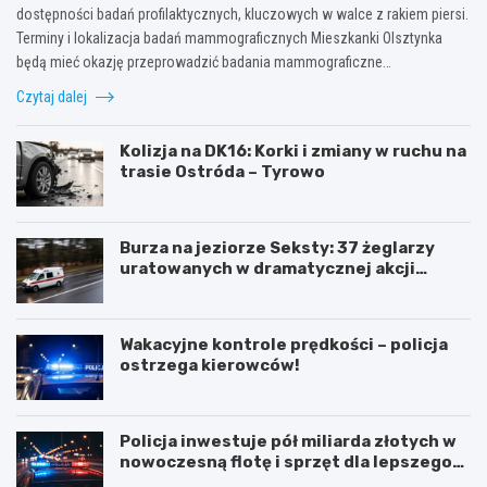
dostępności badań profilaktycznych, kluczowych w walce z rakiem piersi.
Terminy i lokalizacja badań mammograficznych Mieszkanki Olsztynka
będą mieć okazję przeprowadzić badania mammograficzne…
Czytaj dalej
Kolizja na DK16: Korki i zmiany w ruchu na
trasie Ostróda – Tyrowo
Burza na jeziorze Seksty: 37 żeglarzy
uratowanych w dramatycznej akcji
ratunkowej
Wakacyjne kontrole prędkości – policja
ostrzega kierowców!
Policja inwestuje pół miliarda złotych w
nowoczesną flotę i sprzęt dla lepszego
bezpieczeństwa obywateli