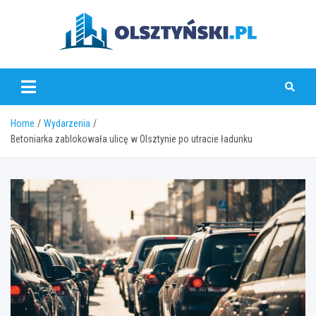
Skip
to
content
olsztynski.pl
Home
Wydarzenia
Betoniarka zablokowała ulicę w Olsztynie po utracie ładunku