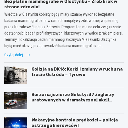
Bezpłatne mammografie w Olsztynku – Zrób krok w
stronę zdrowia!
Wkrótce w Olsztynku kobiety będą miały szansę wykonać bezpłatne
badania mammograficzne w ramach inicjatywy zdrowotnej wspieranej
przez Narodowy Fundusz Zdrowia. Program ten ma na celu zwiększenie
dostępności badań profilaktycznych, kluczowych w walce z rakiem piersi.
Terminy i lokalizacja badań mammograficznych Mieszkanki Olsztynka
będą mieć okazję przeprowadzić badania mammograficzne…
Czytaj dalej
Kolizja na DK16: Korki i zmiany w ruchu na
trasie Ostróda – Tyrowo
Burza na jeziorze Seksty: 37 żeglarzy
uratowanych w dramatycznej akcji
ratunkowej
Wakacyjne kontrole prędkości – policja
ostrzega kierowców!