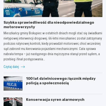
Szybka sprawiedliwość dla nieodpowiedzialnego
motorowerzysty
Mieszkańcy gminy Biskupiec w ostatnich dniach mogli stać się świadkami
nietypowej interwencji drogowej. 66-letni mieszkaniec został zatrzymany
podczas rutynowej kontroli, kiedy prowadził motorower, choć wcześniej
sąd zabronił mu kierowania pojazdami mechanicznymi. Cała sprawa
nabrała tempa – już następnego dnia mężczyzna stanął przed sądem, a
przebieg i finał postępowania…
Czytaj dalej
100 lat dzielnicowego: łącznik między
policją a społecznością
Konserwacja syren alarmowych