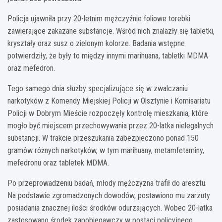
Policja ujawniła przy 20-letnim mężczyźnie foliowe torebki
zawierające zakazane substancje. Wśród nich znalazły się tabletki,
kryształy oraz susz o zielonym kolorze. Badania wstępne
potwierdziły, że były to między innymi marihuana, tabletki MDMA
oraz mefedron.
Tego samego dnia służby specjalizujące się w zwalczaniu
narkotyków z Komendy Miejskiej Policji w Olsztynie i Komisariatu
Policji w Dobrym Mieście rozpoczęły kontrolę mieszkania, które
mogło być miejscem przechowywania przez 20-latka nielegalnych
substancji. W trakcie przeszukania zabezpieczono ponad 150
gramów różnych narkotyków, w tym marihuany, metamfetaminy,
mefedronu oraz tabletek MDMA.
Po przeprowadzeniu badań, młody mężczyzna trafił do aresztu.
Na podstawie zgromadzonych dowodów, postawiono mu zarzuty
posiadania znacznej ilości środków odurzających. Wobec 20-latka
zastosowano środek zapobiegawczy w postaci policyjnego