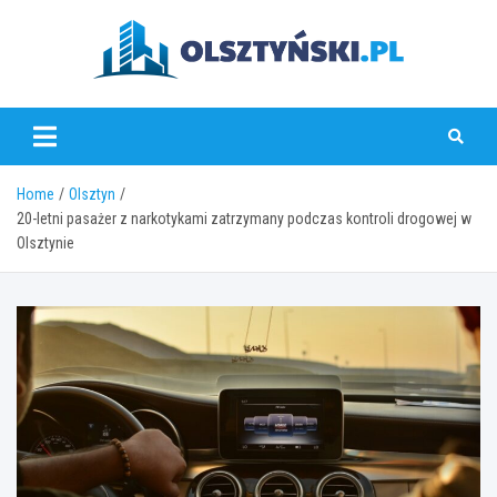
Skip
to
content
olsztynski.pl
Home
Olsztyn
20-letni pasażer z narkotykami zatrzymany podczas kontroli drogowej w
Olsztynie